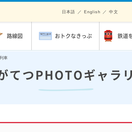
日本語
English
中文
路線図
おトクなきっぷ
鉄道
る列車
がてつPHOTOギャラ