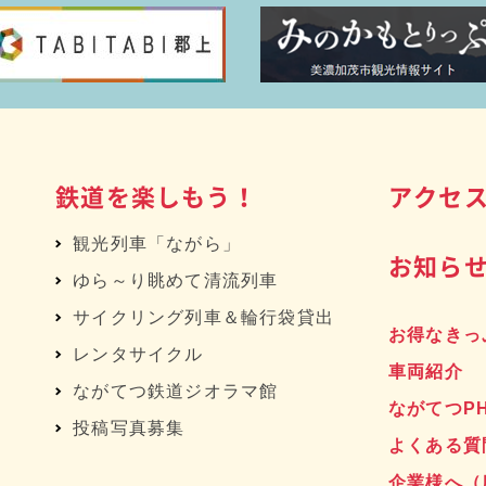
鉄道を楽しもう！
アクセ
観光列車「ながら」
お知ら
ゆら～り眺めて清流列車
サイクリング列車＆輪行袋貸出
お得なきっ
レンタサイクル
車両紹介
へ
ながてつ鉄道ジオラマ館
ながてつP
投稿写真募集
よくある質
企業様へ
（