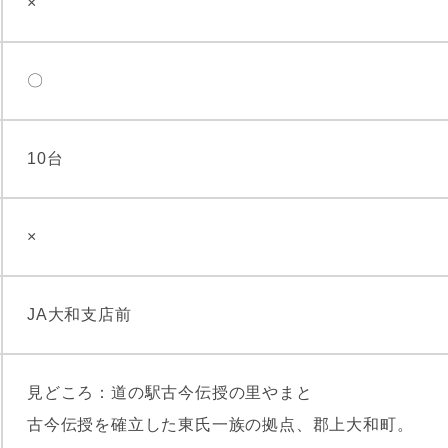
×
〇
10台
×
JA大和支店前
見どころ：道の駅古今伝授の里やまと
古今伝授を確立した東氏一族の拠点、郡上大和町。