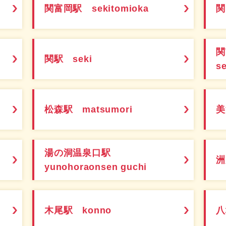
関富岡駅 sekitomioka
関
関駅 seki
s
松森駅 matsumori
美
湯の洞温泉口駅
洲
yunohoraonsen guchi
木尾駅 konno
八