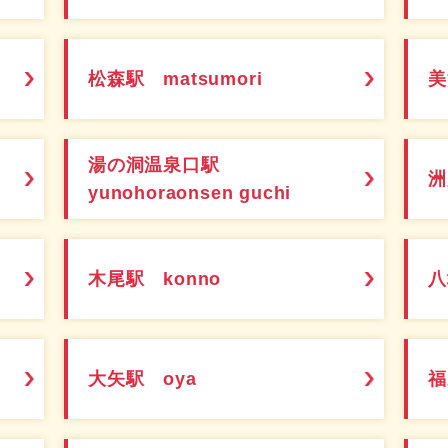
松森駅 matsumori
美
湯の洞温泉口駅
洲
yunohoraonsen guchi
木尾駅 konno
八
大矢駅 oya
福