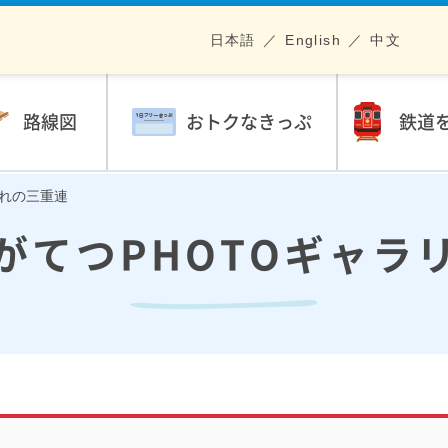
日本語
English
中文
路線図
おトクなきっぷ
鉄道
晴れの三重連
がてつPHOTOギャラ