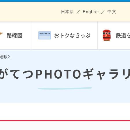
日本語
English
中文
路線図
おトクなきっぷ
鉄道
八幡駅2
がてつPHOTOギャラ