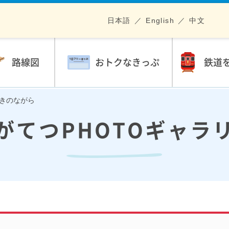
日本語
English
中文
路線図
おトクなきっぷ
鉄道
輝きのながら
がてつPHOTOギャラ