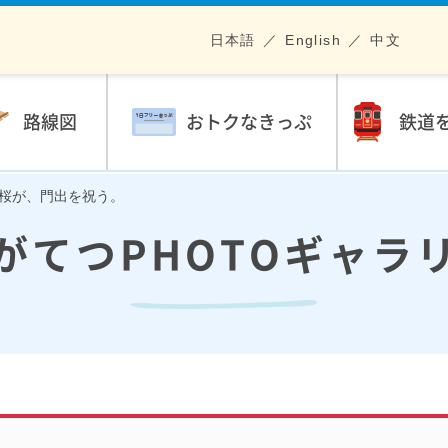
日本語
English
中文
路線図
おトクなきっぷ
鉄道
開の桜が、門出を祝う。
がてつPHOTOギャラ