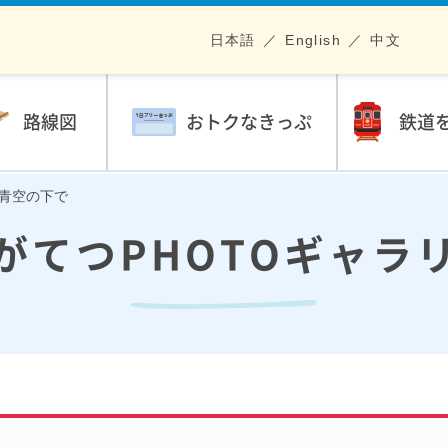
日本語
English
中文
路線図
おトクなきっぷ
鉄道
の青空の下で
がてつPHOTOギャラ