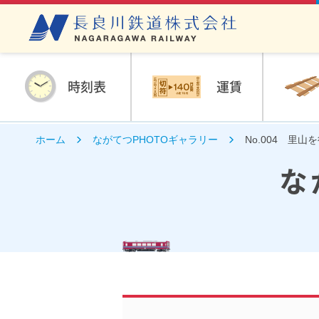
時刻表
運賃
ホーム
ながてつPHOTOギャラリー
No.004 里山
な