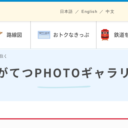
日本語
English
中文
路線図
おトクなきっぷ
鉄道
を往く
がてつPHOTOギャラ