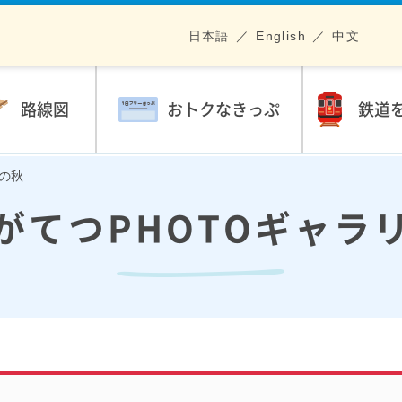
日本語
English
中文
路線図
おトクなきっぷ
鉄道
駅の秋
がてつPHOTOギャラ