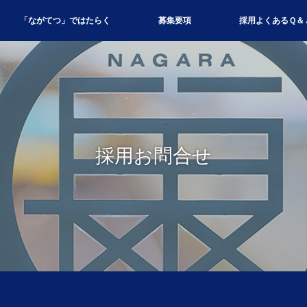
「ながてつ」ではたらく
募集要項
採用よくあるＱ＆
採用お問合せ