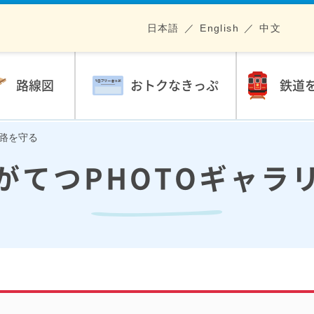
日本語
English
中文
路線図
おトクなきっぷ
鉄道
鉄路を守る
がてつPHOTOギャラ