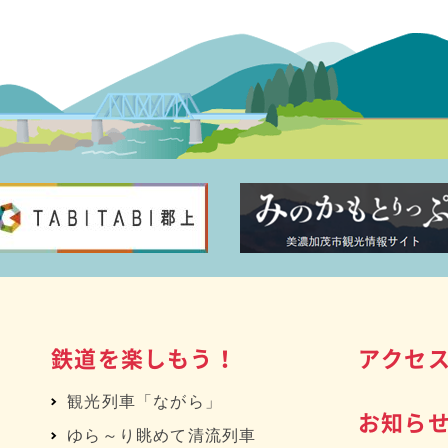
鉄道を楽しもう！
アクセ
観光列車「ながら」
お知ら
ゆら～り眺めて清流列車