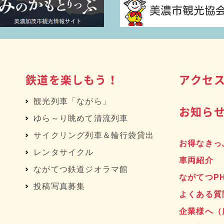
鉄道を楽しもう！
アクセ
観光列車「ながら」
お知ら
ゆら～り眺めて清流列車
サイクリング列車＆輪行袋貸出
お得なきっ
レンタサイクル
車両紹介
へ
ながてつ鉄道ジオラマ館
ながてつP
投稿写真募集
よくある質
企業様へ
（