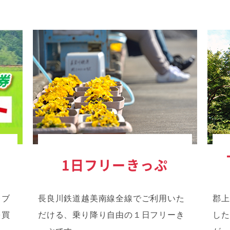
ト
1日フリーきっぷ
レブ
長良川鉄道越美南線全線でご利用いた
郡上
を買
だける、乗り降り自由の１日フリーき
した