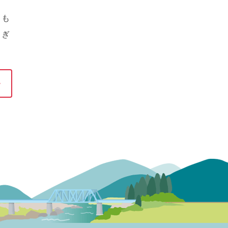
もも
らぎ
。