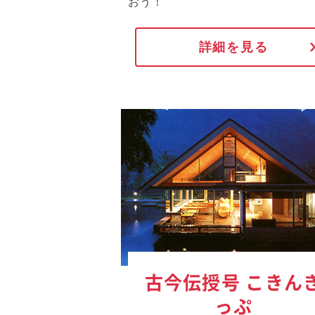
おう！
詳細を見る
古今伝授号 こきん
っぷ