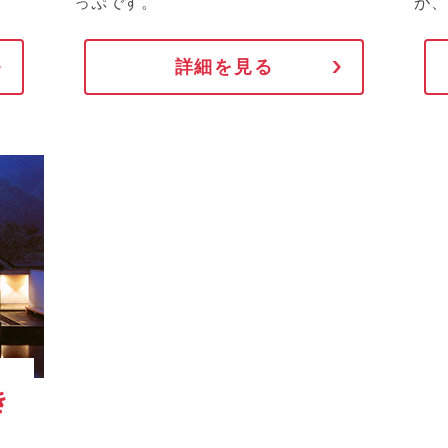
っぷです。
が、
詳細を見る
き