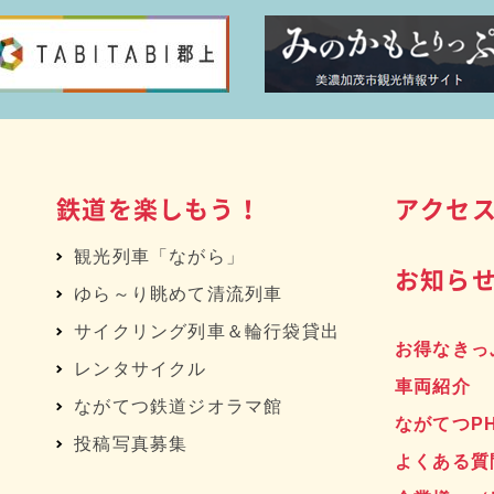
鉄道を楽しもう！
アクセ
観光列車「ながら」
お知ら
ゆら～り眺めて清流列車
サイクリング列車＆輪行袋貸出
お得なきっ
レンタサイクル
車両紹介
へ
ながてつ鉄道ジオラマ館
ながてつP
投稿写真募集
よくある質