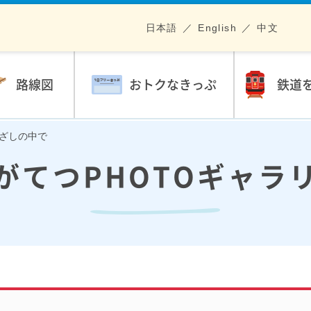
日本語
English
中文
路線図
おトクなきっぷ
鉄道
陽ざしの中で
がてつPHOTOギャラ