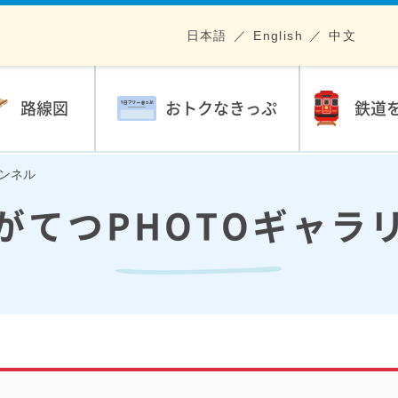
日本語
English
中文
路線図
おトクなきっぷ
鉄道
トンネル
がてつPHOTOギャラ