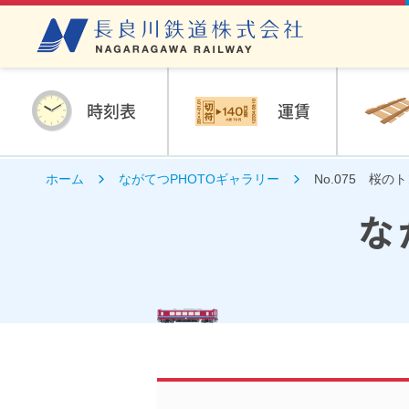
時刻表
運賃
ホーム
ながてつPHOTOギャラリー
No.075 桜の
な