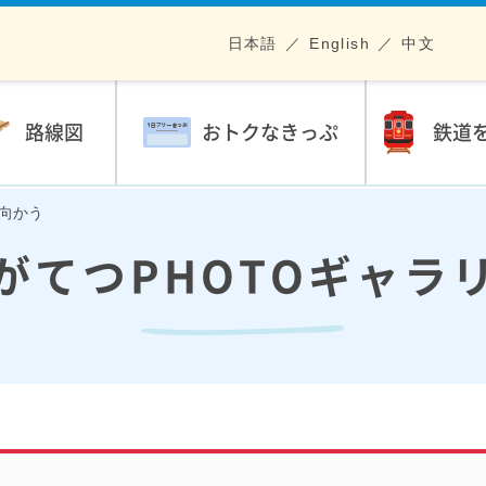
日本語
English
中文
路線図
おトクなきっぷ
鉄道
に向かう
がてつPHOTOギャラ