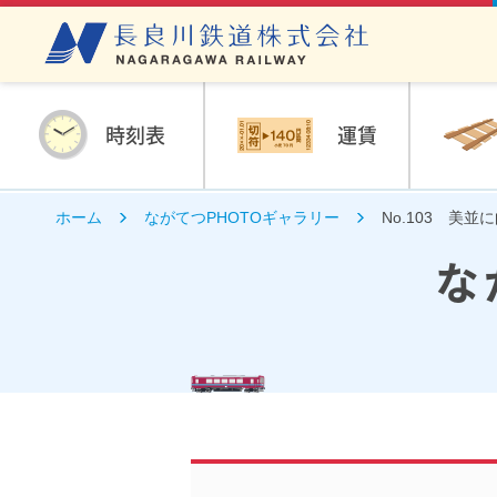
時刻表
運賃
ホーム
ながてつPHOTOギャラリー
No.103 美並
な