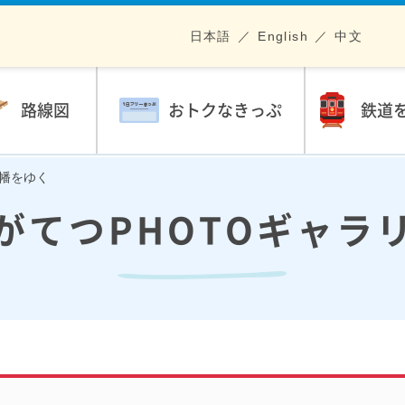
日本語
English
中文
路線図
おトクなきっぷ
鉄道
八幡をゆく
がてつPHOTOギャラ