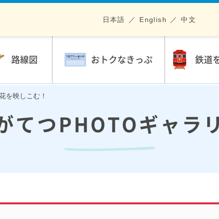
日本語
English
中文
路線図
おトクなきっぷ
鉄道
ばの花を映しこむ！
がてつPHOTOギャラ