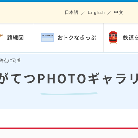
日本語
English
中文
路線図
おトクなきっぷ
鉄道
に終点に到着
がてつPHOTOギャラ