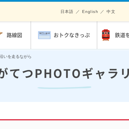
日本語
English
中文
路線図
おトクなきっぷ
鉄道
良川沿いを走るながら
がてつPHOTOギャラ