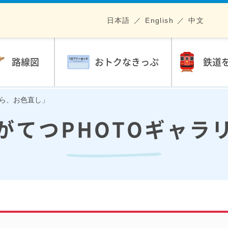
日本語
English
中文
路線図
おトクなきっぷ
鉄道
ながら、お色直し」
がてつPHOTOギャラ