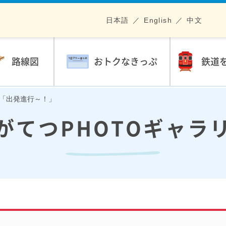
日本語
English
中文
路線図
おトクなきっぷ
鉄道
がら「出発進行～！」
がてつPHOTOギャラ