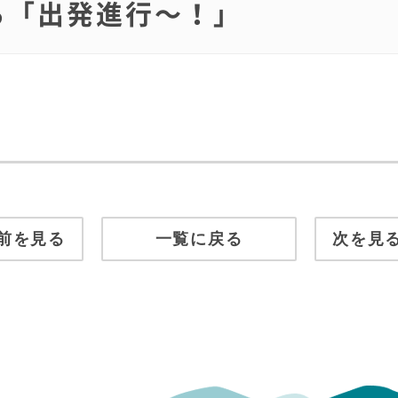
がら「出発進行～！」
前を見る
一覧に戻る
次を見