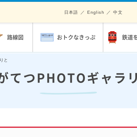
日本語
English
中文
路線図
おトクなきっぷ
鉄道
ぼりと
がてつPHOTOギャラ