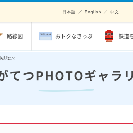
日本語
English
中文
路線図
おトクなきっぷ
鉄道
大矢駅にて
がてつPHOTOギャラ