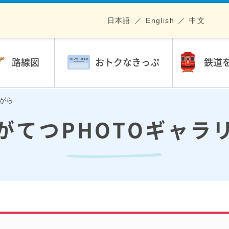
日本語
English
中文
路線図
おトクなきっぷ
鉄道
ながら
がてつPHOTOギャラ