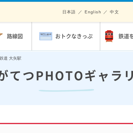
日本語
English
中文
路線図
おトクなきっぷ
鉄道
川鉄道 大矢駅
がてつPHOTOギャラ