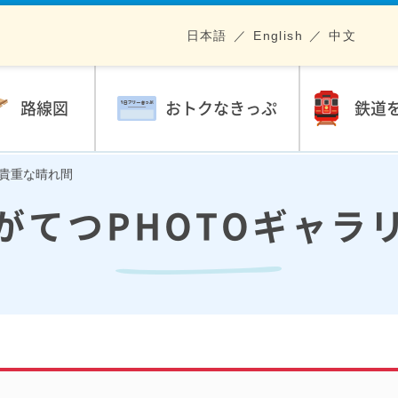
日本語
English
中文
路線図
おトクなきっぷ
鉄道
雨の貴重な晴れ間
がてつPHOTOギャラ