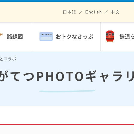
日本語
English
中文
路線図
おトクなきっぷ
鉄道
花とコラボ
がてつPHOTOギャラ