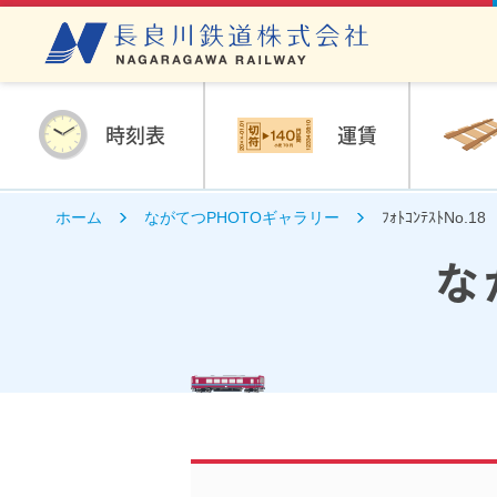
時刻表
運賃
ホーム
ながてつPHOTOギャラリー
ﾌｫﾄｺﾝﾃｽﾄNo
な