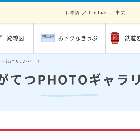
日本語
English
中文
路線図
おトクなきっぷ
鉄道
.18 一緒にカンパイ！！
がてつPHOTOギャラ