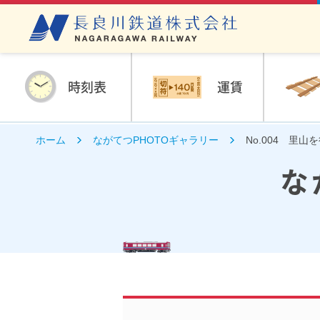
時刻表
運賃
ホーム
ながてつPHOTOギャラリー
No.004 里山
な