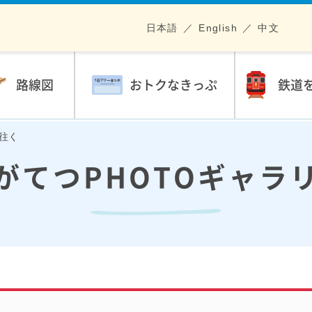
日本語
English
中文
路線図
おトクなきっぷ
鉄道
を往く
がてつPHOTOギャラ