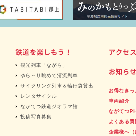
鉄道を楽しもう！
アクセ
観光列車「ながら」
お知ら
ゆら～り眺めて清流列車
サイクリング列車＆輪行袋貸出
お得なきっ
レンタサイクル
車両紹介
へ
ながてつ鉄道ジオラマ館
ながてつP
投稿写真募集
よくある質
企業様へ
（