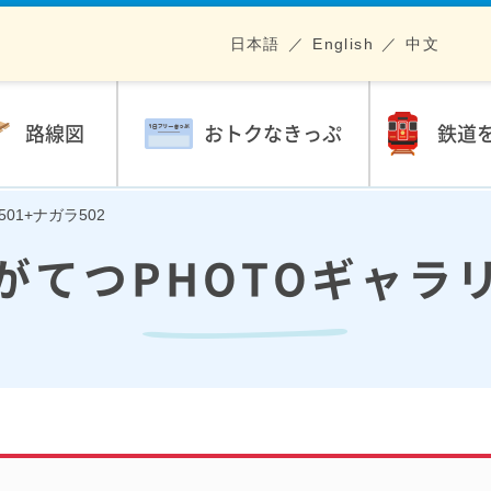
日本語
English
中文
路線図
おトクなきっぷ
鉄道
501+ナガラ502
がてつPHOTOギャラ