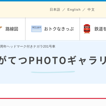
日本語
English
中文
路線図
おトクなきっぷ
鉄道
通80周年ヘッドマーク付きナガラ201号車
がてつPHOTOギャラ