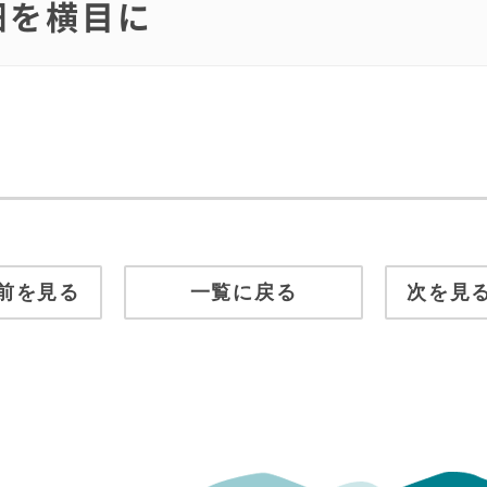
ば畑を横目に
前を見る
一覧に戻る
次を見