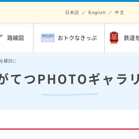
日本語
English
中文
路線図
おトクなきっぷ
鉄道
畑を横目に
がてつPHOTOギャラ