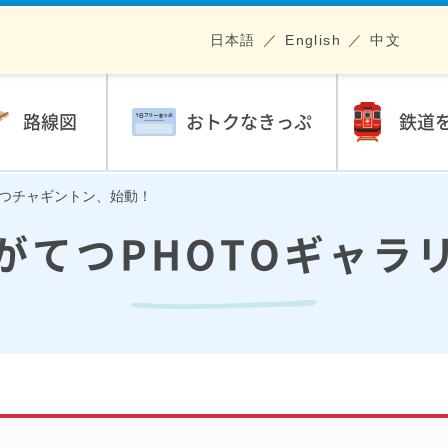
日本語
English
中文
路線図
おトクなきっぷ
鉄道
がてつチャギントン、始動！
がてつPHOTOギャラ