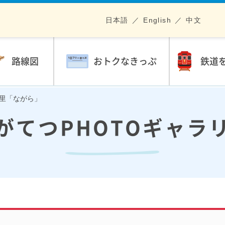
日本語
English
中文
路線図
おトクなきっぷ
鉄道
流の里「ながら」
がてつPHOTOギャラ