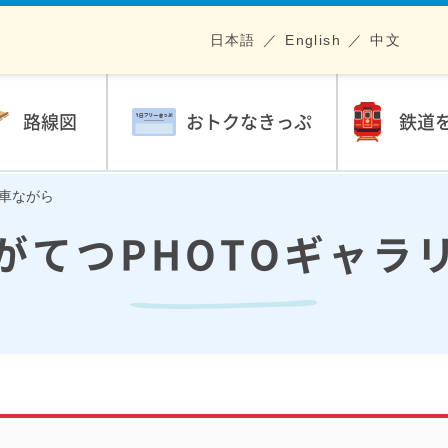
日本語
English
中文
路線図
おトクなきっぷ
鉄道
列車ながら
がてつPHOTOギャラ