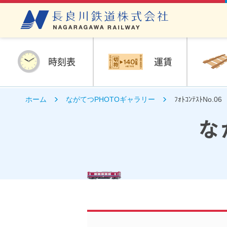
時刻表
運賃
ホーム
ながてつPHOTOギャラリー
ﾌｫﾄｺﾝﾃｽﾄNo
な