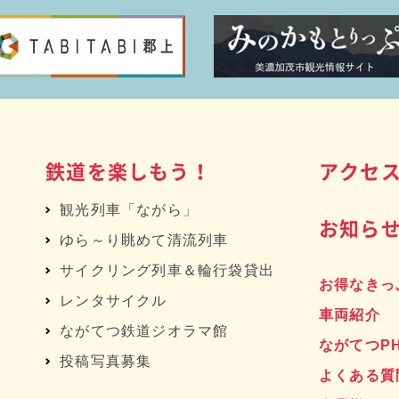
鉄道を楽しもう！
アクセ
観光列車「ながら」
お知ら
ゆら～り眺めて清流列車
サイクリング列車＆輪行袋貸出
お得なきっ
レンタサイクル
車両紹介
へ
ながてつ鉄道ジオラマ館
ながてつP
投稿写真募集
よくある質