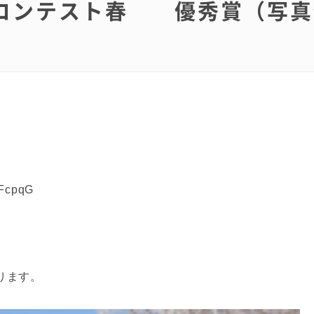
コンテスト春 優秀賞（写真
）
cpqG
ります。