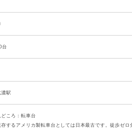
〇
0台
北濃駅
見どころ：転車台
現存するアメリカ製転車台としては日本最古です。徒歩ゼロ