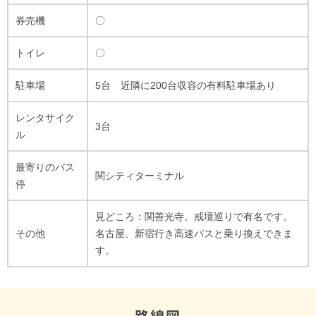
券売機
〇
トイレ
〇
駐車場
5台 近隣に200台収容の有料駐車場あり
レンタサイク
3台
ル
最寄りのバス
関シティターミナル
停
見どころ：関善光寺。戒壇巡りで有名です。
その他
名古屋、新宿行き高速バスと乗り換えできま
す。